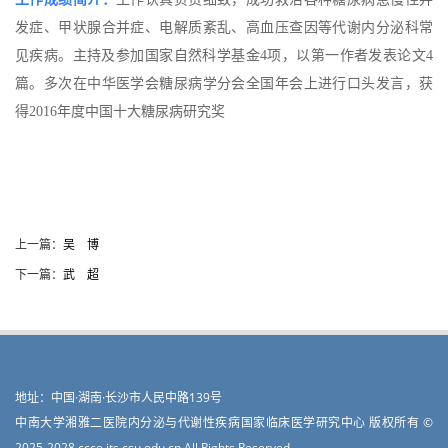
发症、甲状腺合并症、电解质紊乱、高血压查因等代谢内分泌科常
见疾病。主持及参加国家自然科学基金4项，以第一作者发表论文4
篇。多次在中华医学会糖尿病学分会全国年会上进行口头发言，获
得2016年度中国十大糖尿病研究奖
上一篇：
吴 博
下一篇：
武 超
地址：中国·湖南·长沙市人民中路139号
中南大学湘雅二医院内分泌与代谢性疾病国家临床医学研究中心 版权所有 ©
2025-2028 ccce.its.csu.edu.cn All Rights Reserved