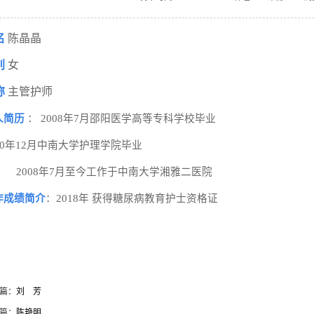
名
陈晶晶
别
女
称
主管护师
人简历
： 2008年7月邵阳医学高等专科学校毕业
10年12月中南大学护理学院毕业
2008年7月至今工作于中南大学湘雅二医院
作成绩简介
：
2018年 获得糖尿病教育护士资格证
篇：
刘 芳
篇：
陈艳明